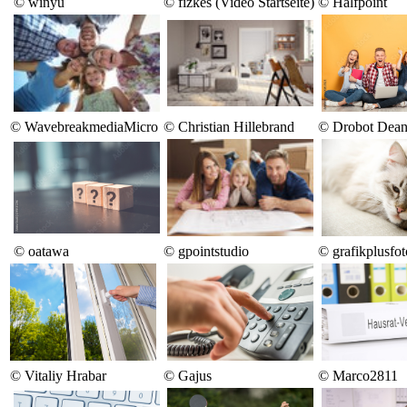
© winyu
© fizkes (Video Startseite)
© Halfpoint
© WavebreakmediaMicro
© Christian Hillebrand
© Drobot Dea
© oatawa
© gpointstudio
©
grafikplusfot
© Vitaliy Hrabar
©
Gajus
© Marco2811