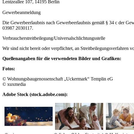
Lentzeallee 107, 14195 Berlin
Gewerbeanmeldung
Die Gewerbeerlaubnis nach Gewerbeerlaubnis gemäß § 34 c der Gewe
03987 2030117.
Verbraucher­streit­beilegung/Universal­schlichtungs­stelle
Wir sind nicht bereit oder verpflichtet, an Streitbeilegungsverfahren 
Quellenangaben für die verwendeten Bilder und Grafiken:
Fotos:
© Wohnungsbaugenossenschaft „Uckermark“ Templin eG
© xuxmedia
Adobe Stock (stock.adobe.com):