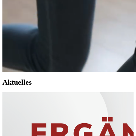
Adresse geschickt.
E-Mail-Adresse
*
Senden
Wohnungssuche
Service
Mitgliedertreff
FAQ
Aktuelles