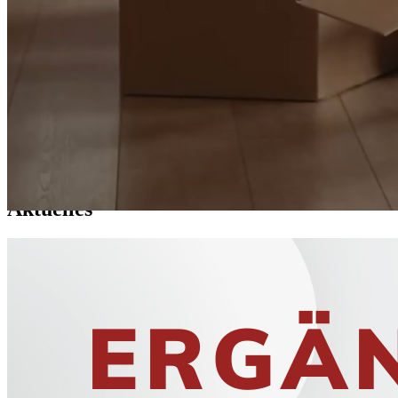
Senden
Wohnungssuche
Service
Mitgliedertreff
FAQ
Aktuelles